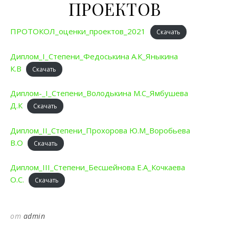
ПРОЕКТОВ
ПРОТОКОЛ_оценки_проектов_2021
Скачать
Диплом_I_Степени_Федоськина А.К_Яныкина
К.В
Скачать
Диплом-_I_Степени_Володькина М.С_Ямбушева
Д.К
Скачать
Диплом_II_Степени_Прохорова Ю.М_Воробьева
В.О
Скачать
Диплом_III_Степени_Бесшейнова Е.А_Кочкаева
О.С.
Скачать
от
admin