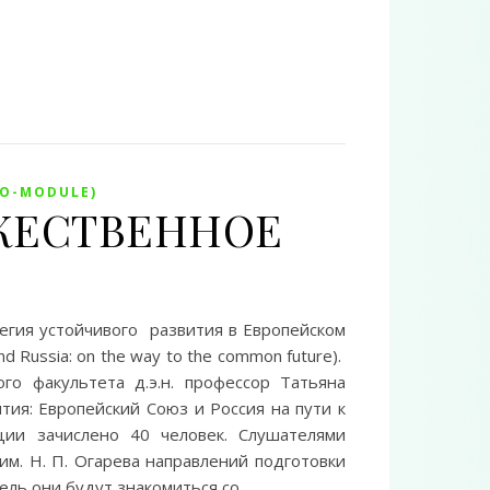
MO-MODULE)
ОРЖЕСТВЕННОЕ
егия устойчивого развития в Европейском
d Russia: on the way to the common future).
го факультета д.э.н. профессор Татьяна
тия: Европейский Союз и Россия на пути к
и зачислено 40 человек. Слушателями
м. Н. П. Огарева направлений подготовки
ель они будут знакомиться со…