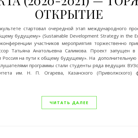
КТА (2020-2021) — Т
ОТКРЫТИЕ
акультете стартовал очередной этап международного про
щему будущему» (Sustainable Development Strategy in the Eur
оконференции участников мероприятия торжественно при
ессор Татьяна Анатольевна Салимова. Проект запущен в
 и Россия на пути к общему будущему». На дополнительн
Слушателями программы стали студенты ряда ведущих ВУЗ
итета им. Н. П. Огарева, Казанского (Приволжского) 
ЧИТАТЬ ДАЛЕЕ