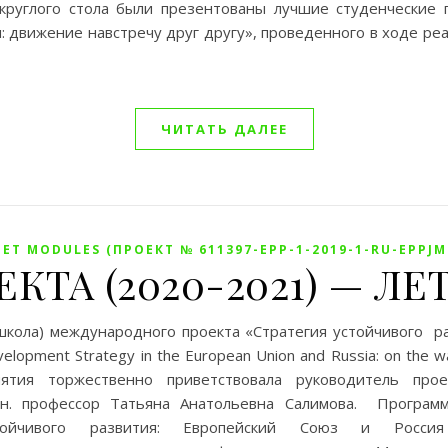
круглого стола были презентованы лучшие студенческие 
: движение навстречу друг другу», проведенного в ходе ре
ЧИТАТЬ ДАЛЕЕ
ET MODULES (ПРОЕКТ № 611397-EPP-1-2019-1-RU-EPPJ
ЕКТА (2020-2021) — 
школа) международного проекта «Стратегия устойчивого ра
lopment Strategy in the European Union and Russia: on the w
ятия торжественно приветствовала руководитель проек
.э.н. профессор Татьяна Анатольевна Салимова. Програ
устойчивого развития: Европейский Союз и Рос