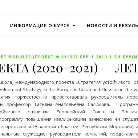
ИНФОРМАЦИЯ О КУРСЕ
НОВОСТИ И РЕЗУЛ
ET MODULES (ПРОЕКТ № 611397-EPP-1-2019-1-RU-EPPJ
ЕКТА (2020-2021) — 
школа) международного проекта «Стратегия устойчивого ра
lopment Strategy in the European Union and Russia: on the w
ятия торжественно приветствовала руководитель проек
.э.н. профессор Татьяна Анатольевна Салимова. Програ
устойчивого развития: Европейский Союз и Рос
рограмму повышения квалификации зачислено 44 слушат
жегородской и Рязанской областей, Республики Мордовия) 
пальные служащие, руководители компаний, представит